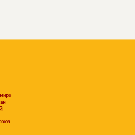
 мир»
дан
Й
союз