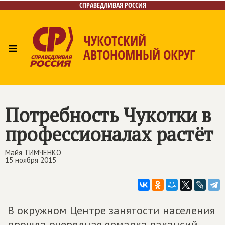
СПРАВЕДЛИВАЯ РОССИЯ
ЧУКОТСКИЙ
≡
АВТОНОМНЫЙ ОКРУГ
Главная
Новости
Лица
Фото/Видео
Газета
Контакты
Потребность Чукотки в
профессионалах растёт
Майя ТИМЧЕНКО
15 ноября 2015
В окружном Центре занятости населения
прошла очередная ярмарка вакансий.