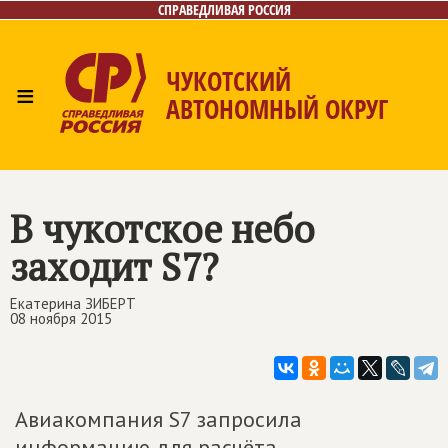
СПРАВЕДЛИВАЯ РОССИЯ
ЧУКОТСКИЙ
≡
АВТОНОМНЫЙ ОКРУГ
Главная
Новости
Лица
Фото/Видео
Газета
Контакты
В чукотское небо
заходит S7?
Екатерина ЗИБЕРТ
08 ноября 2015
Авиакомпания S7 запросила
информацию для расчёта